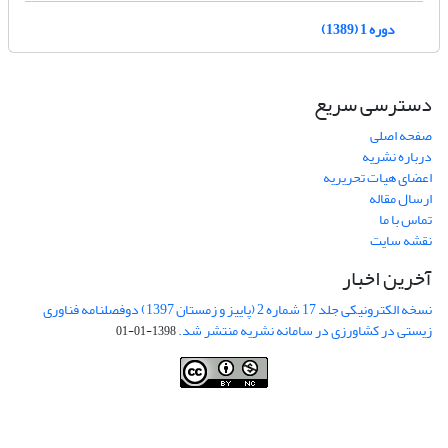
دوره 1 (1389)
دسترسی سریع
صفحه اصلی
درباره نشریه
اعضای هیات تحریریه
ارسال مقاله
تماس با ما
نقشه سایت
آخرین اخبار
نسخه الکترونیکی جلد 17 شماره 2 (پاییز و زمستان 1397) دوفصلنامه فناوری
زیستی در کشاورزی در سامانه نشریه منتشر شد.
1398-01-01
This work is licensed under a
Creative Commons Attribution-
NonCommercial 4.0 International License
.