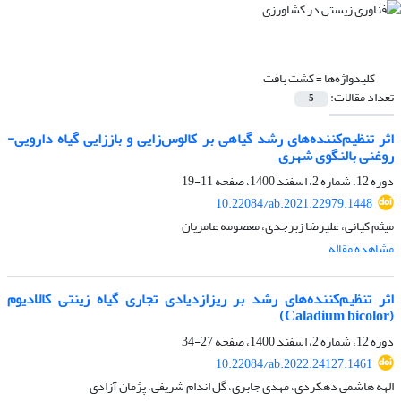
کلیدواژه‌ها =
کشت بافت
تعداد مقالات:
5
اثر تنظیم‌کننده‌های رشد گیاهی بر کالوس‌زایی و باززایی گیاه دارویی-
روغنی بالنگوی شهری
دوره 12، شماره 2، اسفند 1400، صفحه
11-19
10.22084/ab.2021.22979.1448
میثم کیانی، علیرضا زبرجدی، معصومه عامریان
مشاهده مقاله
اثر تنظیم‌کننده‌های رشد بر ریزازدیادی تجاری گیاه زینتی کالادیوم
(Caladium bicolor)
دوره 12، شماره 2، اسفند 1400، صفحه
27-34
10.22084/ab.2022.24127.1461
الهه هاشمی دهکردی، مهدی جابری، گل اندام شریفی، پژمان آزادی