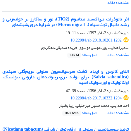
مشاهده مقاله
اثر نانوذرات دی‌اکسید تیتانیوم (TiO2)، نور و ساکارز بر جوانه‌زنی و
رشد دانهال توت سیاه (.Morus nigra L) در شرایط درون‌شیشه‌ای
دوره 9، شماره 2، آذر 1397، صفحه
11-19
10.22084/ab.2018.10261.1292
سمیرا هدایت پور، موسی موسوی، فریده صدیقی دهکردی
مشاهده مقاله
اصل مقاله
1.07 M
القای کالوس و ایجاد کشت سوسپانسیون سلولی مریم‌گلی سهندی
(Salvia sahendica) برای تولید تری‌ترپنوئیدهای دارویی بتولینیک،
اولئانولیک و اورسولیک اسید
دوره 8، شماره 2، آذر 1396، صفحه
39-47
10.22084/ab.2017.10332.1294
احد هدایتی، محمدحسین میرجلیلی، زیبا بختیار
مشاهده مقاله
اصل مقاله
1020.69 K
تولید سوسپانسیون سلولی از ارقام توتون شرقی (Nicotiana tabacum)