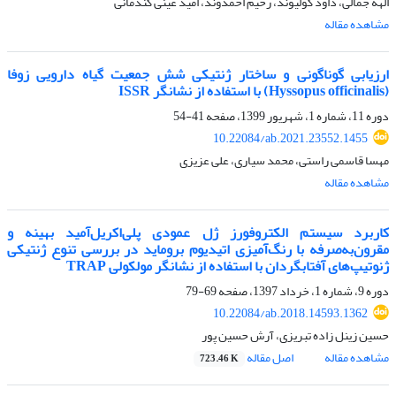
الهه جمالی، داود کولیوند، رحیم احمدوند، امید عینی گندمانی
مشاهده مقاله
ارزیابی گوناگونی و ساختار ژنتیکی شش جمعیت گیاه دارویی زوفا
(Hyssopus officinalis) با استفاده از نشانگر ISSR
دوره 11، شماره 1، شهریور 1399، صفحه
41-54
10.22084/ab.2021.23552.1455
مهسا قاسمی راستی، محمد سیاری، علی عزیزی
مشاهده مقاله
کاربرد سیستم الکتروفورز ژل عمودی پلی‌اکریل‌آمید بهینه و
مقرون‌به‌صرفه با رنگ‌آمیزی اتیدیوم بروماید در بررسی تنوع ژنتیکی
ژنوتیپ‌های آفتابگردان با استفاده از نشانگر مولکولی TRAP
دوره 9، شماره 1، خرداد 1397، صفحه
69-79
10.22084/ab.2018.14593.1362
حسین زینل زاده تبریزی، آرش حسین پور
مشاهده مقاله
اصل مقاله
723.46 K