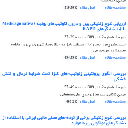
مهدی رحیم ملک
مشاهده مقاله
اصل مقاله
319.58 K
ارزیابی تنوع ژنتیکی بین و درون اکوتیپ‌های یونجه (Medicago sativa
L.)با نشانگرهای RAPD
دوره 1، شماره 2، آذر 1389، صفحه
29-37
حسن منیری‌فر، احمد رزبان، مصطفی ولیزاده، جلال صبا، شهین نوع پرور، فاطمه
محمدزاده، مریم برقی
مشاهده مقاله
اصل مقاله
454.55 K
بررسی الگوی پروتئینی ژنوتیپ¬های کلزا تحت شرایط نرمال و تنش
خشکی
دوره 1، شماره 2، آذر 1389، صفحه
49-57
مهدی کاکایی، علیرضا زبرجدی، علی مصطفایی
مشاهده مقاله
اصل مقاله
406.2 K
بررسی تنوع ژنتیکی برخی از توده¬های محلی طالبی ایرانی با استفاده از
نشانگرهای مولکولی ریزماهواره