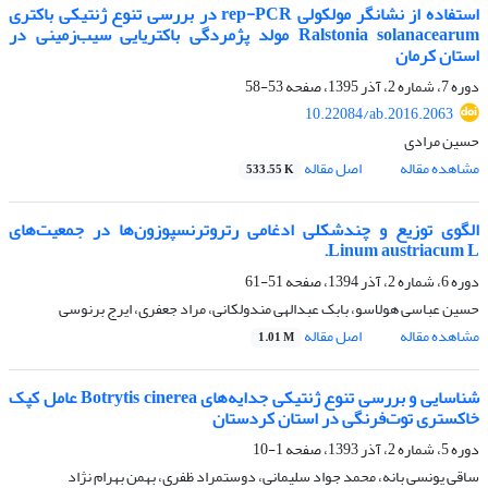
استفاده از نشانگر مولکولی rep-PCR در بررسی تنوع ژنتیکی باکتری
Ralstonia solanacearum مولد پژمردگی باکتریایی سیب‌زمینی در
استان کرمان
دوره 7، شماره 2، آذر 1395، صفحه
53-58
10.22084/ab.2016.2063
حسین مرادی
مشاهده مقاله
اصل مقاله
533.55 K
الگوی توزیع و چندشکلی ادغامی رتروترنسپوزون‌ها در جمعیت‌های
Linum austriacum L.
دوره 6، شماره 2، آذر 1394، صفحه
51-61
حسین عباسی هولاسو، بابک عبدالهی مندولکانی، مراد جعفری، ایرج برنوسی
مشاهده مقاله
اصل مقاله
1.01 M
شناسایی و بررسی تنوع ژنتیکی جدایه‌های Botrytis cinerea عامل کپک
خاکستری توت‌فرنگی در استان کردستان
دوره 5، شماره 2، آذر 1393، صفحه
1-10
ساقی یونسی بانه، محمد جواد سلیمانی، دوستمراد ظفری، بهمن بهرام نژاد