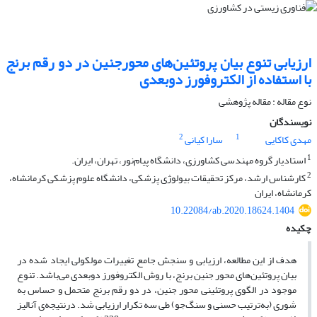
ارزیابی تنوع بیان پروتئین‌های محورجنین در دو رقم برنج
با استفاده از الکتروفورز دوبعدی
نوع مقاله : مقاله پژوهشی
نویسندگان
2
1
مهدی کاکایی
سارا کیانی
1
استادیار گروه مهندسی کشاورزی، دانشگاه پیام‌نور، تهران، ایران.
2
کارشناس ارشد، مرکز تحقیقات بیولوژی پزشکی، دانشگاه علوم پزشکی کرمانشاه،
کرمانشاه، ایران
10.22084/ab.2020.18624.1404
چکیده
هدف از این مطالعه، ارزیابی و سنجش جامع تغییرات مولکولی ایجاد شده در
بیان پروتئین‌های محور جنین برنج، با روش الکتروفورز دوبعدی می‌باشد. تنوع
موجود در الگوی پروتئینی محور جنین، در دو رقم برنج متحمل و حساس به
شوری (به‌ترتیب حسنی و سنگ‌جو) طی سه تکرار ارزیابی شد. درنتیجه‌ی آنالیز