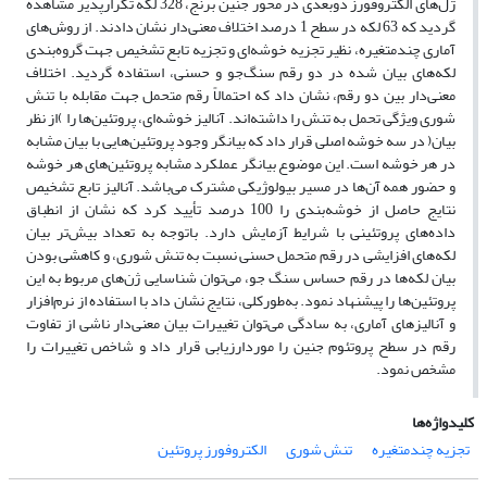
ژل‌های الکتروفورز دوبعدی در محور جنین برنج، 328 لکه تکرارپذیر مشاهده
گردید که 63 لکه در سطح 1 درصد اختلاف معنی‌دار نشان دادند. از روش‌های
آماری چندمتغیره، نظیر تجزیه خوشه‌ای و تجزیه تابع تشخیص جهت گروه‌بندی
لکه‌های بیان شده در دو رقم سنگ‌جو و حسنی، استفاده گردید. اختلاف
معنی‌دار بین دو رقم، نشان داد که احتمالاً رقم متحمل جهت مقابله با تنش
شوری ویژگی تحمل به تنش را داشته‌اند. آنالیز خوشه‌ای، پروتئین‌ها را )از نظر
بیان( در سه خوشه اصلی قرار داد که بیانگر وجود پروتئین‌هایی با بیان مشابه
در هر خوشه است. این موضوع بیانگر عملکرد مشابه پروتئین‌های هر خوشه
و حضور همه آن‌ها در مسیر بیولوژیکی مشترک می‌باشد. آنالیز تابع تشخیص
نتایج حاصل از خوشه‌بندی را 100 درصد تأیید کرد که نشان از انطباق
داده‌های پروتئینی با شرایط آزمایش دارد. باتوجه به تعداد بیش‌تر بیان
لکه‌های افزایشی در رقم متحمل حسنی نسبت به تنش شوری، و کاهشی بودن
بیان لکه‌ها در رقم حساس سنگ جو، می‌توان شناسایی ژن‌های مربوط به این
پروتئین‌ها را پیشنهاد نمود. به‌طورکلی، نتایج نشان داد با استفاده از نرم‌افزار
و آنالیزهای آماری، به سادگی می‌توان تغییرات بیان معنی‌دار ناشی از تفاوت
رقم در سطح پروتئوم جنین را موردارزیابی قرار داد و شاخص تغییرات را
مشخص نمود.
کلیدواژه‌ها
تجزیه چندمتغیره
تنش شوری
الکتروفورز پروتئین