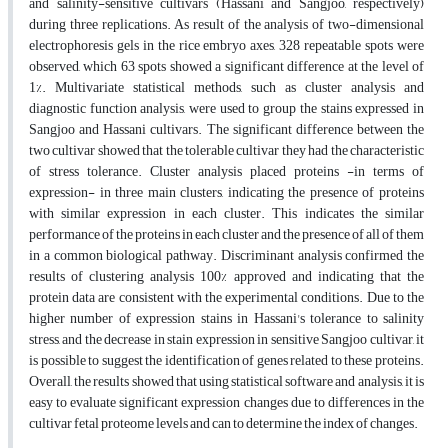
and salinity-sensitive cultivars (Hassani and Sangjoo, respectively)
during three replications. As result of the analysis of two-dimensional
electrophoresis gels in the rice embryo axes, 328 repeatable spots were
observed, which 63 spots showed a significant difference at the level of
1%. Multivariate statistical methods, such as cluster analysis and
diagnostic function analysis, were used to group the stains expressed in
Sangjoo and Hassani cultivars. The significant difference between the
two cultivar showed that the tolerable cultivar they had the characteristic
of stress tolerance. Cluster analysis placed proteins -in terms of
expression- in three main clusters, indicating the presence of proteins
with similar expression in each cluster. This indicates the similar
performance of the proteins in each cluster and the presence of all of them
in a common biological pathway. Discriminant analysis confirmed the
results of clustering analysis 100% approved and indicating that the
protein data are consistent with the experimental conditions. Due to the
higher number of expression stains in Hassani's tolerance to salinity
stress, and the decrease in stain expression in sensitive Sangjoo cultivar, it
is possible to suggest the identification of genes related to these proteins.
Overall, the results showed that using statistical software and analysis, it is
easy to evaluate significant expression changes due to differences in the
cultivar fetal proteome levels and can to determine the index of changes.