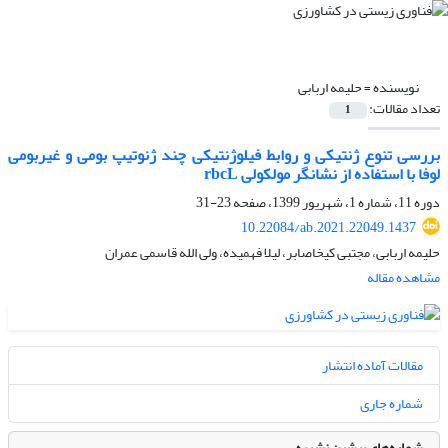
نویسنده =
حلیمه اربابی
تعداد مقالات:
1
بررسی تنوع ژنتیکی و روابط فیلوژنتیکی چند ژنوتیپ بومی و غیربومی
لوفا با استفاده از نشانگر مولکولی rbcL
دوره 11، شماره 1، شهریور 1399، صفحه
23-31
10.22084/ab.2021.22049.1437
حلیمه اربابی، مجتبی کیخاصابر، لیلا فهمیده، ولی الله قاسمی عمران
مشاهده مقاله
مقالات آماده انتشار
شماره جاری
شماره‌های پیشین نشریه