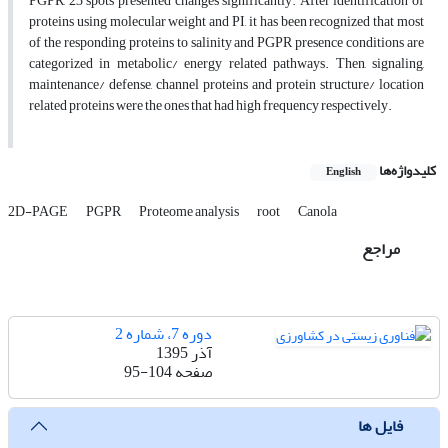
PGPR, 23 spots presented changes significantly. After identification of
proteins using molecular weight and PI, it has been recognized that most
of the responding proteins to salinity and PGPR presence conditions are
categorized in metabolic/ energy related pathways. Then, signaling,
maintenance/ defense, channel proteins and protein structure/ location
related proteins were the ones that had high frequency respectively.
کلیدواژه‌ها
English
2D-PAGE
PGPR
Proteome analysis
root
Canola
مراجع
دوره 7، شماره 2
آذر 1395
صفحه
95-104
فایل ها