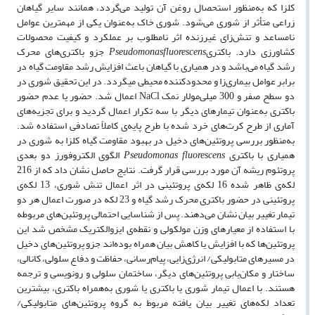
کلزا که به‌منظور استحصال روغن آن تولید می‌گردد، همانند سایر گیاهان
زراعی متأثر از شوری می‌شود. شوری خاک به‌عنوان یکی از مهمترین عوامل
نامساعد و تنش‌زای غیرزنده اثر نامطلوب بر عملکرد و کیفیت محصولات
کشاورزی دارد. باکتری
Pseudomonasfluorescens
جزو باکتری‌های محرک
رشد گیاه می‌باشد و در همیاری با گیاهان باعث افزایش رشد مقاومت گیاه در
برابر عوامل بیماری‌زا و محدود‌کننده محیطی می­گردد. در این تحقیق شوری در
دو سطح صفر و 300 میلی‌مولار نمک NaCl اعمال شد. حضور یا عدم حضور
باکتری به‌عنوان تیمارهای دیگر با سه تکرار اعمال گردید و برای تجزیه‌های
آماری از طرح کرت‌های خرد شده با طرح پایه‌‌ی کاملاً تصادفی استفاده شد.
به‌منظور بررسی پروتئین‌های دخیل در بهبود مقاومت گیاه کلزا به شوری در
همیاری با باکتری
Pseudomonas fluorescens
الگوی الکتروفورز دو بعدی
پروتئوم ریشه آن مورد بررسی قرار گرفت. نتایج حاصل نشان داد که از 216
لکه‌ی ظاهر شده 16 لکه‌ی پروتئینی در اثر اعمال تنش شوری، 13 لکه‌ی
پروتئینی در حضور باکتری محرک رشد گیاه و 23 لکه در صورت اعمال هر دو
تیمار تغییر بیان نشان می‌دهند. پس از شناسایی احتمالی پروتئین‌های مربوطه
با استفاده از معیارهای وزن مولکولی و نقطه‌ی ایزوالکتریک مشخص شد این
پروتئین‌ها که با افزایش یا کاهش بیان همراه بوده‌اند جزو پروتئین‌های دخیل
در مسیرهای متابولیکی/ انرژی‌زایی، پیام‌رسانی، حفاظت و دفاع سلولی، کانالی،
ساختار و مکان‌یابی پروتئین‌های دیگر، ساختمان سلولی و رونویسی و ترجمه
هستند. با اعمال تیمار شوری یا باکتری یا شوری به‌همراه باکتری، بیشترین
تعداد لکه‌های تغییر بیان یافته مربوط به گروه پروتئین‌های متابولیکی/