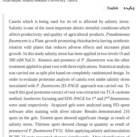
Azarbaijan Shahid Madani University, Tabriz
چکیده
English
Canola which is being used for its oil is affected by salinity stress.
Salinity is one of the most important abiotic stressful conditions which
affects productivity and quality of agricultural products.
Pseudomonas
fluorescens
is a Plant growth promoting rhizobacteria having symbiotic
relation with plants that reduces adverse effects and increases plant
growth. In this study salinity stress has been applied in two levels (0 and
300 mM NaCl). Absence and presence of
P
.
fluorescens
was the other
treatment applied to plant root with three replications. Statistical analysis
was carried out as split plot based on completely randomized design. In
order to evaluate proteome analysis of canola root under salinity stress
inoculated with
P. fluorescens
2D-PAGE approach was carried out. To
reach this goal proteome extract of root was extracted via TCA-acetone
st
nd
method. Isoelectric focusing and SDS-PAGE for 1
and 2
dimensions,
were used, respectively. Acquired gels were analyzed using PD-quest
software after staining with silver nitrate. Results demonstrated 216
spots on the gels. Sixteen spots showed significant change as result of
salinity stress. Thirteen spots showed change in quantity as result of
presence of
P. fluorescens
FY32. After applying salinity and inoculation