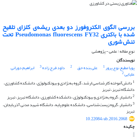
بررسی الگوی الکتروفورز دو بعدی ریشه‌ی کلزای تلقیح
شده با باکتری Pseudomonas fluorescens FY32 تحت
تنش شوری
نوع مقاله : علمی - پژوهشی
نویسندگان
3
2
1
پویا مطیع نوع پرور
علی بنده حق
داود فرج زاده
ابراهیم دورانی
2
علیایی
1
دانش‌آموخته کارشناسی ‌ارشد، گروه بهنژادی و بیوتکنولوژی، دانشکده کشاورزی،
دانشگاه تبریز، تبریز
2
دانشیار، گروه بهنژادی و بیوتکنولوژی، دانشکده کشاورزی، دانشگاه تبریز، تبریز
3
دانشیار، گروه زیست‌شناسی، دانشکده علوم پایه، دانشگاه شهید مدنی آذربایجان،
تبریز
10.22084/ab.2016.2068
چکیده