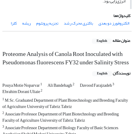
انرژی‌زایی بود.
کلیدواژه‌ها
الکتروفورز دو بعدی
باکتری محرک رشد
تجزیه پروتئوم
ریشه
کلزا
عنوان مقاله
English
Proteome Analysis of Canola Root Inoculated with
Pseudomonas fluorescens FY32 under Salinity Stress
نویسندگان
English
1
2
3
Pouya Motie Noparvar
Ali Bandehagh
Davood Farajzadeh
2
Ebrahim Dorani Uliaie
1
M.Sc. Graduated, Department of Plant Biotechnology and Breeding, Faculty
of Agriculture, University of Tabriz, Tabriz
2
Associate Professor, Department of Plant Biotechnology and Breeding,
Faculty of Agriculture, University of Tabriz, Tabriz
3
Associate Professor, Department of Biology, Faculty of Basic Sciences,